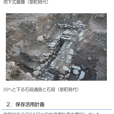
地下式倉庫（室町時代）
川へと下る石段通路と石垣（室町時代）
２．保存活用計画