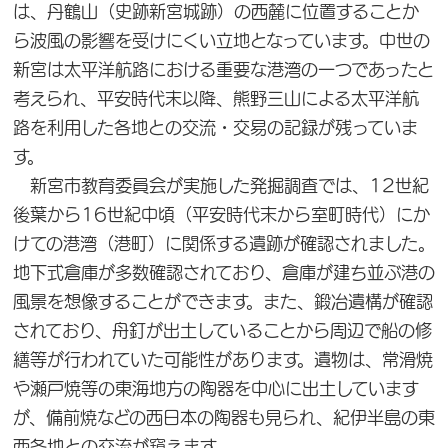
は、丹鶴山（史跡新宮城跡）の西麓に位置することか
ら波風の影響を受けにくい立地となっています。中世の
新宮は太平洋航路における重要な港湾の一つであったと
考えられ、平安時代末以降、熊野三山による太平洋航
路を利用した各地との交流・交易の記録が残っていま
す。
新宮市教育委員会が実施した発掘調査では、12世紀
後葉から16世紀中頃（平安時代末から室町時代）にか
けての港湾（港町）に関係する遺跡が確認されました。
地下式倉庫が多数確認されており、倉庫が建ち並ぶ港の
風景を想像することができます。また、鍛冶遺構が確認
されており、舟釘が出土していることから周辺で船の修
繕等が行われていた可能性があります。遺物は、常滑焼
や瀬戸焼等の東海地方の陶器を中心に出土しています
が、備前焼などの西日本の陶器も見られ、紀伊半島の東
西各地との交流が窺えます。