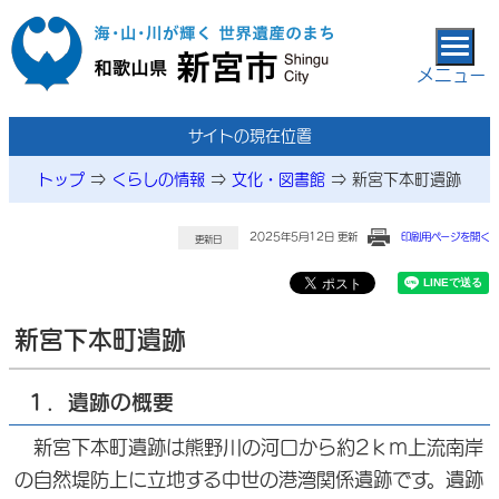
本文へ移動
メニュー
サイトの現在位置
トップ
⇒
くらしの情報
⇒
文化・図書館
⇒
新宮下本町遺跡
2025年5月12日 更新
印刷用ページを開く
更新日
新宮下本町遺跡
１．遺跡の概要
新宮下本町遺跡は熊野川の河口から約2ｋｍ上流南岸
の自然堤防上に立地する中世の港湾関係遺跡です。遺跡