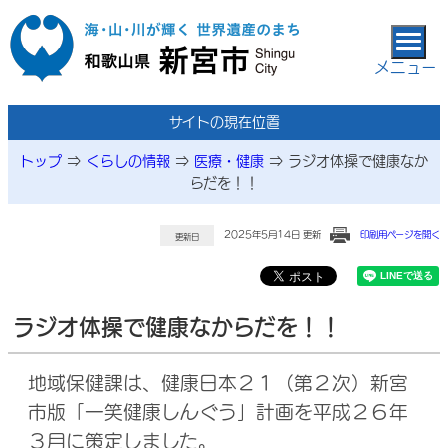
本文へ移動
メニュー
サイトの現在位置
トップ
⇒
くらしの情報
⇒
医療・健康
⇒
ラジオ体操で健康なか
らだを！！
2025年5月14日 更新
印刷用ページを開く
更新日
ラジオ体操で健康なからだを！！
地域保健課は、健康日本２１（第２次）新宮
市版「一笑健康しんぐう」計画を平成２６年
３月に策定しました。