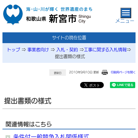
本文へ移動
メニュー
サイトの現在位置
トップ
⇒
事業者向け
⇒
入札・契約
⇒
工事に関する入札情報
⇒
提出書類の様式
2010年9月10日 更新
印刷用ページを開く
更新日
提出書類の様式
関連情報はこちら
条件付一般競争入札関係様式