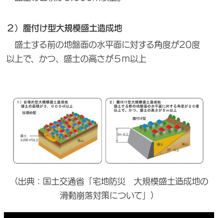
２）腹付け型大規模盛土造成地
盛土する前の地盤面の水平面に対する角度が20度
以上で、かつ、盛土の高さが５ｍ以上
（出典：国土交通省「宅地防災 大規模盛土造成地の
滑動崩落対策について」）