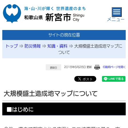
本文へ移動
メニュー
サイトの現在位置
トップ
⇒
防災情報
⇒
知識・資料
⇒
大規模盛土造成地マップに
ついて
2018年6月28日 更新
印刷用ページを開く
更新日
大規模盛土造成地マップについて
■はじめに