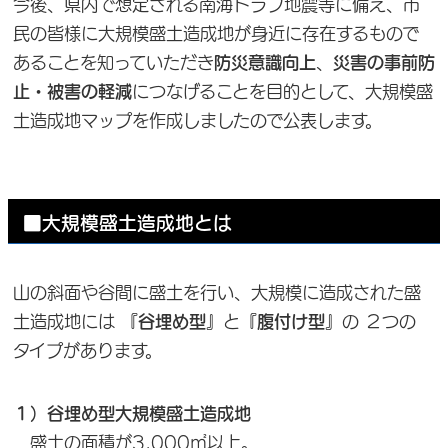
今後、県内で想定される南海トラフ地震等に備え、市
民の皆様に大規模盛土造成地が身近に存在するもので
あることを知っていただき
防災意識向上
、
災害の事前防
止・被害の軽減
につなげることを目的として、大規模盛
土造成地マップを作成しましたので公表します。
■大規模盛土造成地とは
山の斜面や谷間に盛土を行い、大規模に造成された盛
土造成地には
『谷埋め型』
と
『腹付け型』
の
２つの
タイプ
があります。
１）谷埋め型大規模盛土造成地
盛土の面積が3,000㎡以上。