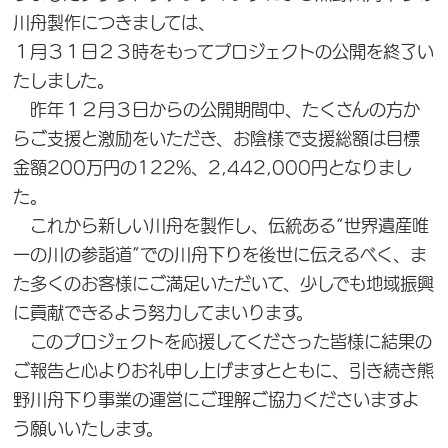
川舟製作につきましては、
１月３１日２３時をもってプロジェクトの公開を終了い
たしました。
昨年１２月３日からの公開期間中、たくさんの方か
らご支援と激励をいただき、お陰様で支援総額は目標
金額200万円の122%、2,442,000円となりまし
た。
これから新しい川舟を製作し、伝統ある“世界遺産唯
一の川の参詣道”での川舟下りを後世に伝えるべく、ま
た多くのお客様にご満足いただいて、少しでも地域振興
に貢献できるよう努力してまいります。
このプロジェクトを応援してくださった皆様に結果の
ご報告と心よりお礼申し上げますとともに、引き続き熊
野川舟下り事業の運営にご理解ご協力くださいますよ
う願いいたします。