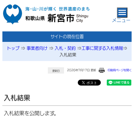
本文へ移動
メニュー
サイトの現在位置
トップ
⇒
事業者向け
⇒
入札・契約
⇒
工事に関する入札情報
⇒
入札結果
2026年7月17日 更新
印刷用ページを開く
更新日
入札結果
入札結果を公開します。