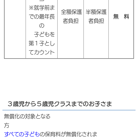
※就学前ま
全額保護
半額保護
での最年長
無 料
者負担
者負担
の
子どもを
第１子とし
てカウント
３歳児から５歳児クラスまでのお子さま
無償化の対象となる
方
すべての子ども
の保育料が無償化されま