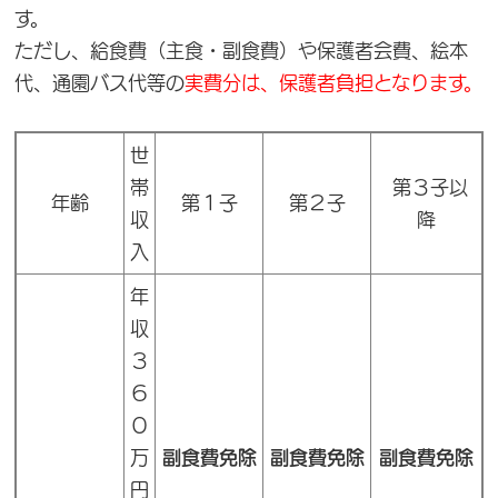
す。
ただし、給食費（主食・副食費）や保護者会費、絵本
代、通園バス代等の
実費分は、保護者負担となります。
世
帯
第３子以
年齢
第１子
第２子
収
降
入
年
収
３
６
０
万
副食費免除
副食費免除
副食費免除
円