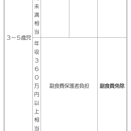
未
満
相
当
３～５歳児
年
収
３
６
０
万
副食費保護者負担
副食費免除
円
以
上
相
当