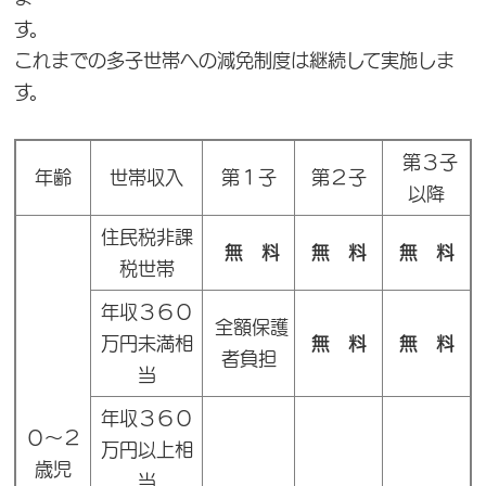
す。
これまでの多子世帯への減免制度は継続して実施しま
す。
第３子
年齢
世帯収入
第１子
第２子
以降
住民税非課
無 料
無 料
無 料
税世帯
年収３６０
全額保護
万円未満相
無 料
無 料
者負担
当
年収３６０
０～２
万円以上相
歳児
当