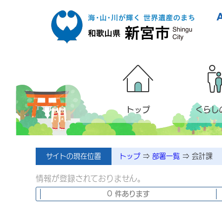
本文へ移動
トップ
くらし
サイトの現在位置
トップ
⇒
部署一覧
⇒
会計課
情報が登録されておりません。
0 件あります