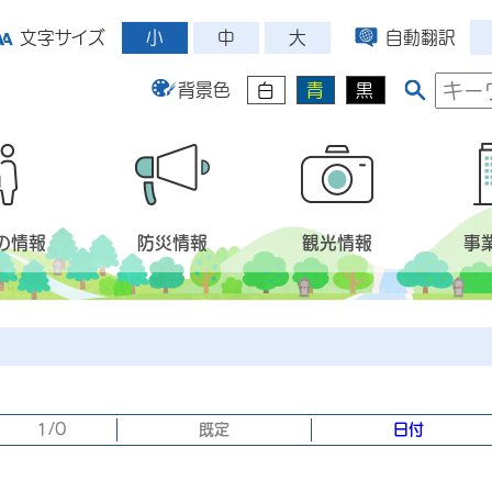
小
中
大
文字サイズ
自動翻訳
背景色
白
青
黒
の情報
防災情報
観光情報
事
1/0
既定
日付