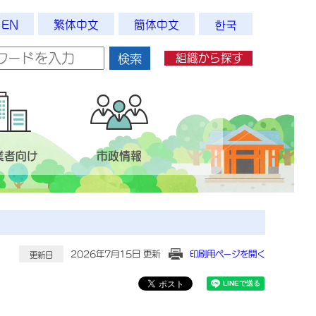
EN
繁体中文
簡体中文
한국
組織から探す
検索
業者向け
市政情報
2026年7月15日 更新
印刷用ページを開く
更新日