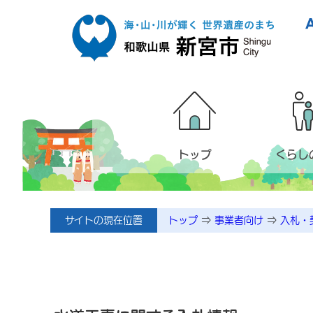
本文へ移動
トップ
くらし
サイトの現在位置
トップ
⇒
事業者向け
⇒
入札・