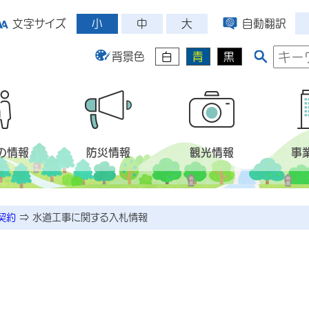
小
中
大
文字サイズ
自動翻訳
背景色
白
青
黒
の情報
防災情報
観光情報
事
契約
⇒
水道工事に関する入札情報