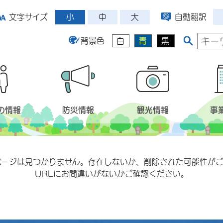
小
中
大
文字サイズ
自動翻訳
背景色
白
青
黒
の情報
防災情報
観光情報
事
ページは見つかりません。存在しないか、削除された可能性がご
URLにお間違いがないかご確認ください。