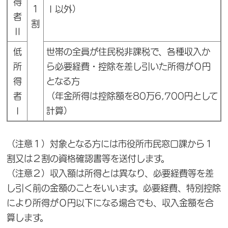
得
１
Ⅰ以外）
者
割
Ⅱ
低
世帯の全員が住民税非課税で、各種収入か
所
ら必要経費・控除を差し引いた所得が０円
得
となる方
者
（年金所得は控除額を80万6,700円として
Ⅰ
計算）
（注意１）対象となる方には市役所市民窓口課から１
割又は２割の資格確認書等を送付します。
（注意２）収入額は所得とは異なり、必要経費等を差
し引く前の金額のことをいいます。必要経費、特別控除
により所得が０円以下になる場合でも、収入金額を合
算します。