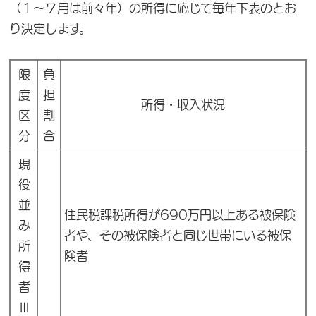
（１～７月は前々年）の所得に応じて毎年下表のとお
り決定します。
限
負
度
担
所得・収入状況
区
割
分
合
現
役
並
住民税課税所得が690万円以上ある被保険
み
者や、その被保険者と同じ世帯にいる被保
所
険者
得
者
Ⅲ