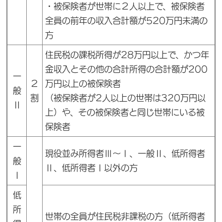
・被保険者が世帯に２人以上で、被保険者
全員の前年の収入合計額が520万円未満の
方
住民税の課税所得が28万円以上で、かつ年
金収入とその他の合計所得の合計額が200
一
２
万円以上の被保険者
般
割
（被保険者が2人以上の世帯は320万円以
Ⅱ
上）や、その被保険者と同じ世帯にいる被
保険者
一
現役並み所得者Ⅲ～Ⅰ、一般Ⅱ、低所得者
般
Ⅱ、低所得者Ⅰ以外の方
Ⅰ
低
所
世帯の全員が住民税非課税の方（低所得者