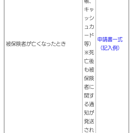
帳、
キャ
ッシ
ュカ
ード
申請書一式
被保険者が亡くなったとき
等）
（記入例）
※死
亡後
も被
保険
者に
関す
る通
知が
発送
され