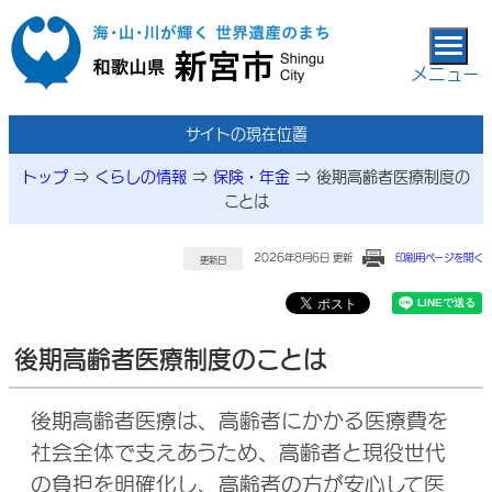
本文へ移動
メニュー
サイトの現在位置
トップ
⇒
くらしの情報
⇒
保険・年金
⇒
後期高齢者医療制度の
ことは
2026年8月6日 更新
印刷用ページを開く
更新日
後期高齢者医療制度のことは
後期高齢者医療は、高齢者にかかる医療費を
社会全体で支えあうため、高齢者と現役世代
の負担を明確化し、高齢者の方が安心して医