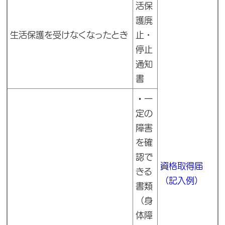
活保
護廃
生活保護を受けなくなったとき
止・
停止
通知
書
・
一
定の
障害
を確
認で
資格取得届
きる
（記入例）
書類
（身
体障