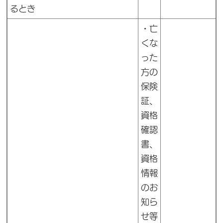
るとき
・亡
くな
った
方の
保険
証、
資格
確認
書、
資格
情報
のお
知ら
せ等