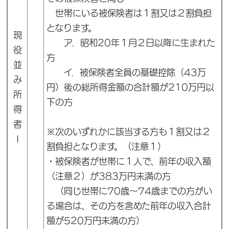
世帯にいる被保険者は１割又は２割負担
となります。
現
ア．昭和20年１月２日以降に生まれた
役
方
並
イ．被保険者全員の基礎控除（43万
み
円）後の総所得金額の合計額が210万円以
所
下の方
得
者
※次のいずれかに該当する方も１割又は２
Ⅰ
割負担となります。（注意１）
・被保険者が世帯に１人で、前年の収入額
（注意２）が383万円未満の方
（同じ世帯に70歳～74歳までの方がい
る場合は、その方を含めた前年の収入合計
額が520万円未満の方）