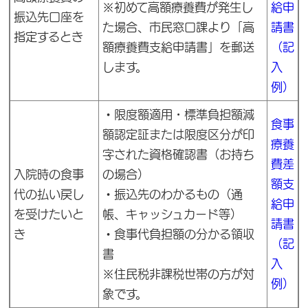
※初めて高額療養費が発生し
給申
振込先口座を
た場合、市民窓口課より「高
請書
指定するとき
額療養費支給申請書」を郵送
（記
します。
入
例）
・
限度額適用・標準負担額減
食事
額認定証または限度区分が印
療養
字された資格確認書（お持ち
費差
入院時の食事
の場合）
額支
代の払い戻し
・
振込先のわかるもの（通
給申
を受けたいと
帳、キャッシュカード等）
請書
き
・
食事代負担額の分かる領収
（記
書
入
※住民税非課税世帯の方が対
例）
象です。