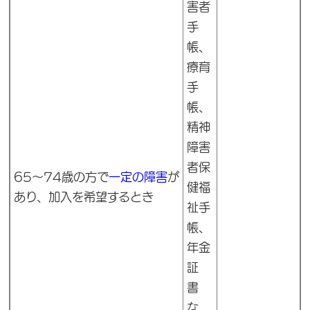
害者
手
帳、
療育
手
帳、
精神
障害
者保
65～74歳の方で
一定の障害
が
健福
あり、加入を希望するとき
祉手
帳、
年金
証
書
な