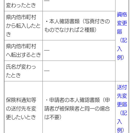
―
変わったとき
資格
県内他市町村
・
本人確認書類（写真付きの
変更
から転入したと
ものでなければ２種類）
届
き
（記
県内他市町村
入
―
へ転出するとき
例）
氏名が変わっ
―
たとき
送付
先変
保険料通知等
・申請者の本人確認書類（申
更届
の送付先を変
請者が被保険者と同一の場合
（記
更したいとき
は不要）
入
例）