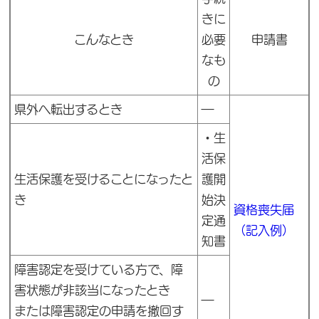
きに
こんなとき
必要
申請書
なも
の
県外へ転出するとき
―
・
生
活保
生活保護を受けることになったと
護開
き
始決
資格喪失届
定通
（記入例）
知書
障害認定を受けている方で、障
害状態が非該当になったとき
―
または障害認定の申請を撤回す