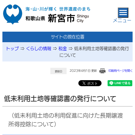
本文へ移動
メニュー
サイトの現在位置
トップ
⇒
くらしの情報
⇒
税金
⇒
低未利用土地等確認書の発行
について
2023年4月1日 更新
印刷用ページを開く
更新日
低未利用土地等確認書の発行について
（低未利用土地の利用促進に向けた長期譲渡
所得控除について）