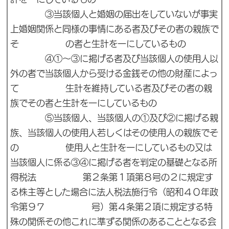
③当該個人と婚姻の届出をしていないが事実
上婚姻関係と同様の事情にある者及びその者の親族で
そ の者と生計を一にしているもの
④①～③に掲げる者及び当該個人の使用人以
外の者で当該個人から受ける金銭その他の財産によっ
て 生計を維持している者及びその者の親
族でその者と生計を一にしているもの
⑤当該個人、当該個人の①及び②に掲げる親
族、当該個人の使用人若しくはその使用人の親族でそ
の 使用人と生計を一にしているもの又は
当該個人に係る③④に掲げる者を判定の基礎となる所
得税法 第２条第１項第８号の２に規定す
る株主等とした場合に法人税法施行令（昭和４０年政
令第９７ 号）第４条第２項に規定する特
殊の関係その他これに準ずる関係のあることとなる会