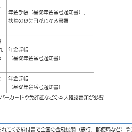
変
年金手帳（基礎年金番号通知書）、
扶養の喪失日がわかる書類
取
れ
年金手帳
の
（基礎年金番号通知書）
は
年金手帳
（基礎年金番号通知書）
ンバーカードや免許証などの本人確認書類が必要
れてくる納付書で全国の金融機関（銀行、郵便局など）やコ