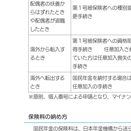
配偶者の扶養か
第１号被保険者への種別
らはずれたとき
更手続き
や配偶者が退職
したとき
第１号被保険者への資格
海外から転入す
得手続き 任意加入さ
るとき
ていた方は任意加入喪失
手続き
海外へ転出する
国民年金を納付する場合
とき
任意加入の手続き
※原則、個人番号による申請となり、マイナ
保険料の納め方
国民年金の保険料は、日本年金機構から送ら