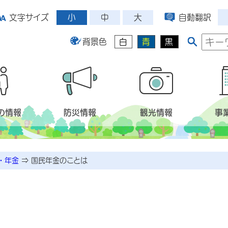
小
中
大
文字サイズ
自動翻訳
背景色
白
青
黒
の情報
防災情報
観光情報
事
・年金
⇒
国民年金のことは