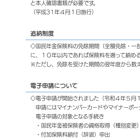
と本人確認書類が必要です。
（平成31年４月１日施行）
追納制度
◇国民年金保険料の免除期間（全額免除・一
に、１０年以内であれば保険料を遡って納め
※ただし、免除を受けた期間の翌年度から数
電子申請について
◇電子申請が開始されました（令和４年５月
申請にはマイナンバーカードやマイナーポー
電子申請の対象となる手続き
・国民年金被保険者の資格取得（種別変更
・付加保険料納付（辞退）申出