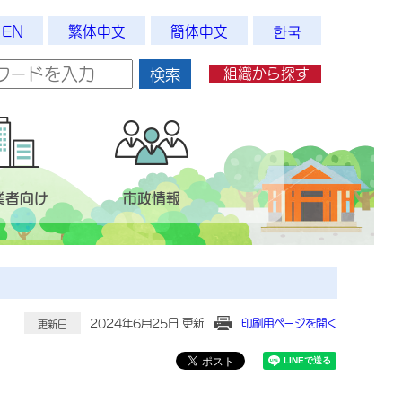
EN
繁体中文
簡体中文
한국
組織から探す
検索
業者向け
市政情報
2024年6月25日 更新
印刷用ページを開く
更新日