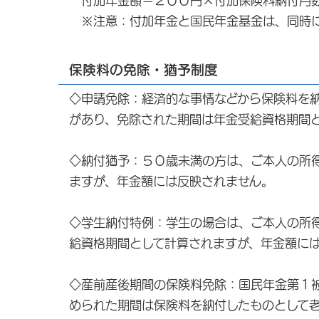
付加年金額＝２００円×付加保険料納付月
※注意：付加年金と国民年金基金は、同時に
保険料の免除・猶予制度
◇申請免除：経済的な事情などから保険料を
があり、免除された期間は年金受給資格期間
◇納付猶予：５０歳未満の方は、ご本人の所
ますが、年金額には反映されません。
◇学生納付特例：学生の場合は、ご本人の所
給資格期間として計算されますが、年金額に
◇産前産後期間の保険料免除：国民年金第１
められた期間は保険料を納付したものとして