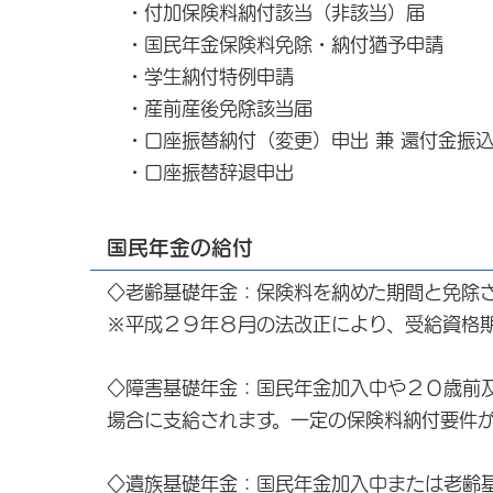
・付加保険料納付該当（非該当）届
・国民年金保険料免除・納付猶予申請
・学生納付特例申請
・産前産後免除該当届
・口座振替納付（変更）申出 兼 還付金振
・口座振替辞退申出
国民年金の給付
◇老齢基礎年金：保険料を納めた期間と免除
※平成２９年８月の法改正により、受給資格
◇障害基礎年金：国民年金加入中や２０歳前
場合に支給されます。一定の保険料納付要件
◇遺族基礎年金：国民年金加入中または老齢