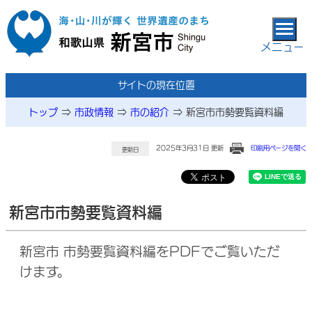
本文へ移動
メニュー
サイトの現在位置
トップ
⇒
市政情報
⇒
市の紹介
⇒
新宮市市勢要覧資料編
2025年3月31日 更新
印刷用ページを開く
更新日
新宮市市勢要覧資料編
新宮市 市勢要覧資料編をPDFでご覧いただ
けます。