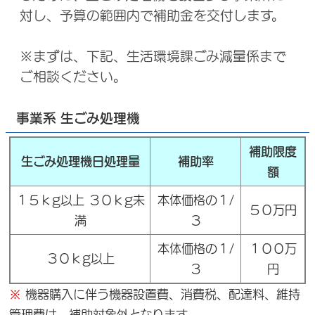
対し、予算の範囲内で補助金を交付します。
※まずは、下記、生活環境課ごみ減量係まで
ご相談ください。
事業系 生ごみ処理機
補助限度
生ごみ処理機日処理量
補助率
額
１５ｋg以上 ３０ｋg未
本体価格の１/
５０万円
満
３
本体価格の１/
１００万
３０ｋg以上
３
円
※
機器購入に伴う機器設置費、消費税、配達料、維持
管理費は、補助対象外となります。