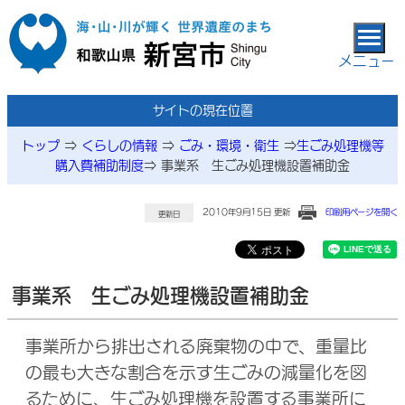
本文へ移動
メニュー
サイトの現在位置
トップ
⇒
くらしの情報
⇒
ごみ・環境・衛生
⇒
生ごみ処理機等
購入費補助制度
⇒
事業系 生ごみ処理機設置補助金
2010年9月15日 更新
印刷用ページを開く
更新日
事業系 生ごみ処理機設置補助金
事業所から排出される廃棄物の中で、重量比
の最も大きな割合を示す生ごみの減量化を図
るために、生ごみ処理機を設置する事業所に