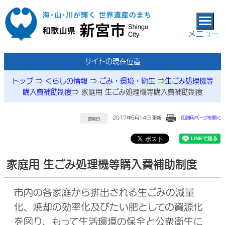
本文へ移動
メニュー
サイトの現在位置
トップ
⇒
くらしの情報
⇒
ごみ・環境・衛生
⇒
生ごみ処理機等
購入費補助制度
⇒
家庭用 生ごみ処理機等購入費補助制度
2017年6月14日 更新
印刷用ページを開く
更新日
家庭用 生ごみ処理機等購入費補助制度
市内の各家庭から排出される生ごみの減量
化、焼却の効率化及びたい肥としての資源化
を図り、もって生活環境の保全と公衆衛生に