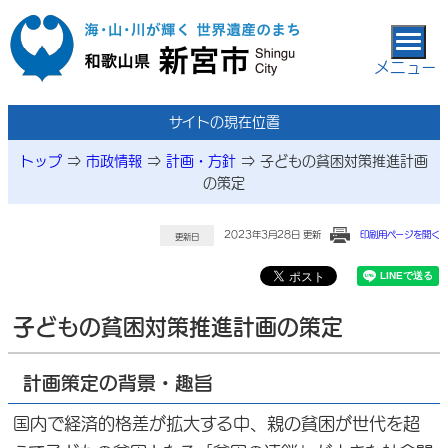
本文へ移動
メニュー
サイトの現在位置
トップ
⇒
市政情報
⇒
計画・方針
⇒
子どもの貧困対策推進計画
の策定
2023年3月28日 更新
印刷用ページを開く
更新日
子どもの貧困対策推進計画の策定
計画策定の背景・趣旨
国内で経済的格差が拡大する中、親の貧困が世代を超