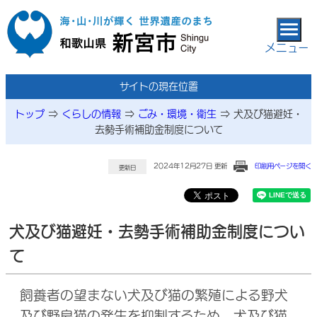
本文へ移動
メニュー
サイトの現在位置
トップ
⇒
くらしの情報
⇒
ごみ・環境・衛生
⇒
犬及び猫避妊・
去勢手術補助金制度について
2024年12月27日 更新
印刷用ページを開く
更新日
犬及び猫避妊・去勢手術補助金制度につい
て
飼養者の望まない犬及び猫の繁殖による野犬
及び野良猫の発生を抑制するため、犬及び猫