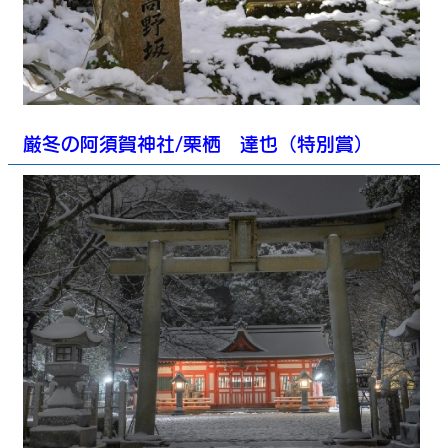
厳冬の阿須賀神社/栗栖 達也（特別賞）