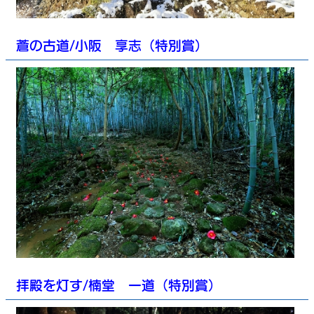
蒼の古道/小阪 享志（特別賞）
拝殿を灯す/楠堂 一道（特別賞）