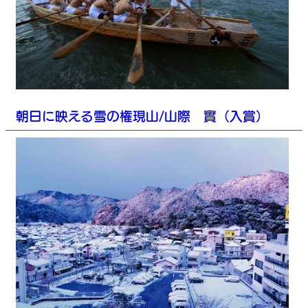
朝日に映える雪の権現山/山際 實（入賞）