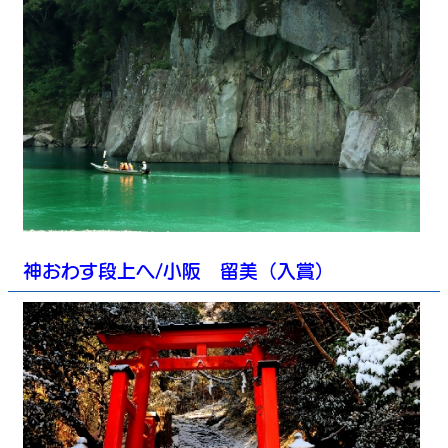
神おわす段上へ/小阪 留美（入賞）