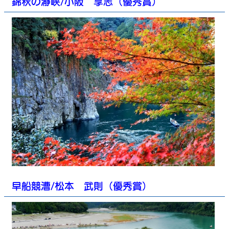
錦秋の瀞峡/小阪 享志（優秀賞）
早船競漕/松本 武則（優秀賞）