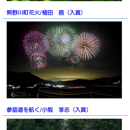
熊野川町花火/植田 昌（入賞）
参詣道を航く/小阪 享志（入賞）