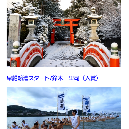
早船競漕スタート/鈴木 里司（入賞）