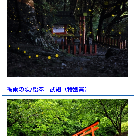
梅雨の頃/松本 武則（特別賞）