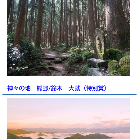
神々の地 熊野/鈴木 大就（特別賞）