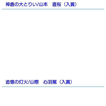
神倉の大とりい/山本 直桜（入賞）
追憶の灯火/山際 心羽駕（入賞）