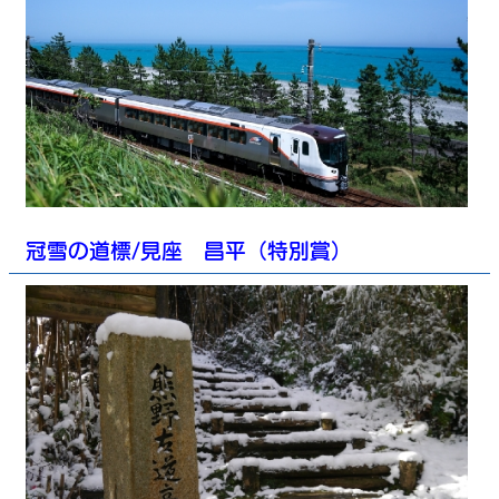
冠雪の道標/見座 昌平（特別賞）