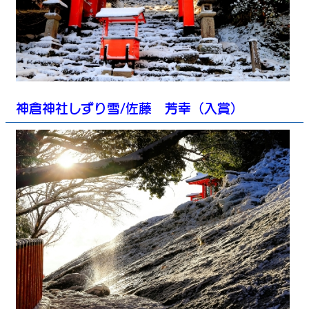
神倉神社しずり雪/佐藤 芳幸（入賞）