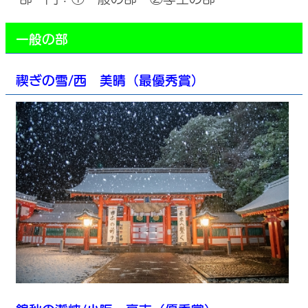
一般の部
禊ぎの雪/西 美晴（最優秀賞）