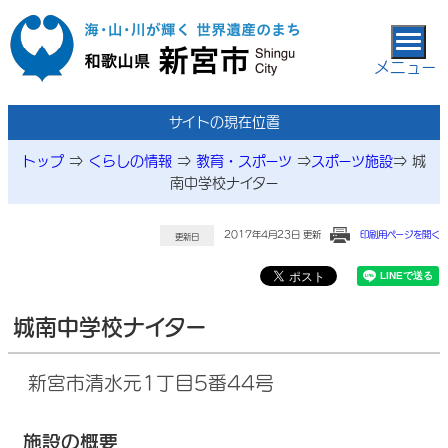
本文へ移動
メニュー
サイトの現在位置
トップ
⇒
くらしの情報
⇒
教育・スポーツ
⇒
スポーツ施設
⇒
城
南中学校ナイター
2017年4月23日 更新
印刷用ページを開く
更新日
城南中学校ナイター
新宮市清水元1丁目5番44号
施設の概要