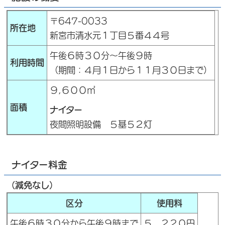
〒647-0033
所在地
新宮市清水元１丁目５番４４号
午後６時３０分～午後９時
利用時間
（期間：４月１日から１１月３０日まで）
９,６００㎡
面積
ナイター
夜間照明設備 ５基５２灯
ナイター料金
（減免なし）
区分
使用料
午後６時３０分から午後９時まで
５，２２０円