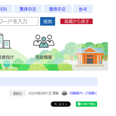
EN
繁体中文
簡体中文
한국
組織から探す
検索
業者向け
市政情報
2024年6月1日 更新
印刷用ページを開く
更新日