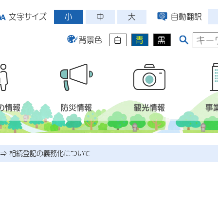
小
中
大
文字サイズ
自動翻訳
背景色
白
青
黒
の情報
防災情報
観光情報
事
⇒
相続登記の義務化について