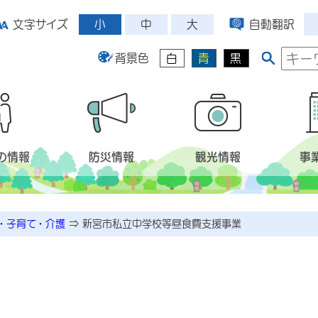
小
中
大
文字サイズ
自動翻訳
背景色
白
青
黒
の情報
防災情報
観光情報
事
・子育て・介護
⇒
新宮市私立中学校等昼食費支援事業