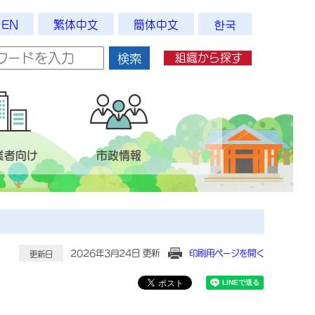
EN
繁体中文
簡体中文
한국
組織から探す
検索
業者向け
市政情報
2026年3月24日 更新
印刷用ページを開く
更新日