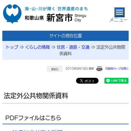
本文へ移動
メニュー
サイトの現在位置
トップ
⇒
くらしの情報
⇒
住居・道路・交通
⇒
法定外公共物関
係資料
2010年9月18日 更新
印刷用ページを開く
更新日
法定外公共物関係資料
PDFファイルはこちら