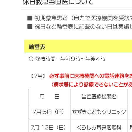
休日救急当直医について
■ 初期救急患者（自力で医療機関を受診
■ 祝日など輪番表に記載のない日は実施
輪番表
〇 診療時間 午前９時～午後４時
【7月】
必ず事前に医療機関への電話連絡を
（病状等により診療できないことがあり
月 日
当直医療機関名
7月 5日（日）
すずきこどもクリニック
7月 12日（日）
くろしお耳鼻咽喉科