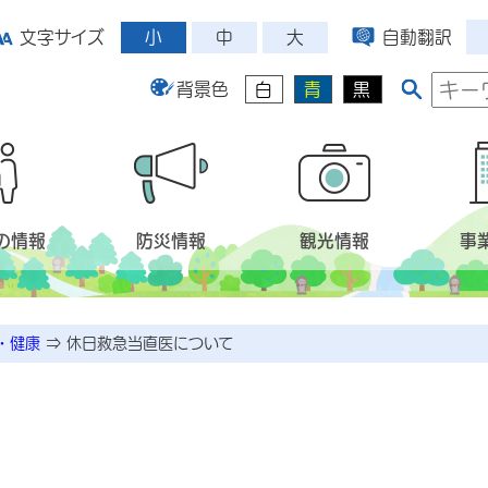
小
中
大
文字サイズ
自動翻訳
背景色
白
青
黒
の情報
防災情報
観光情報
事
・健康
⇒
休日救急当直医について