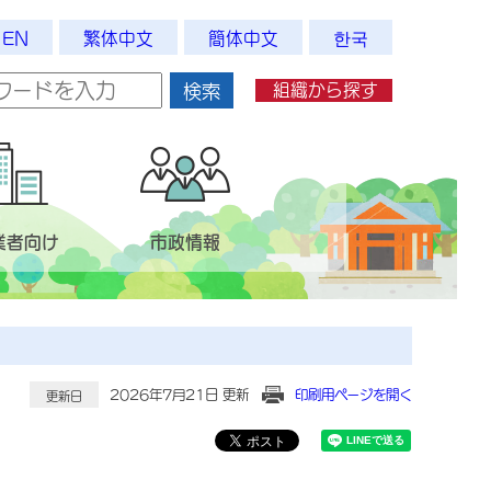
EN
繁体中文
簡体中文
한국
組織から探す
検索
業者向け
市政情報
2026年7月21日 更新
印刷用ページを開く
更新日