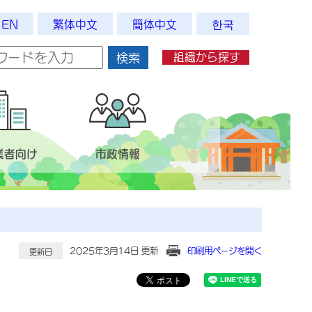
EN
繁体中文
簡体中文
한국
組織から探す
検索
業者向け
市政情報
2025年3月14日 更新
印刷用ページを開く
更新日