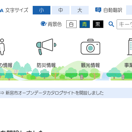
小
中
大
文字サイズ
自動翻訳
背景色
白
青
黒
の情報
防災情報
観光情報
事
⇒
新宮市オープンデータカタログサイトを開設しました