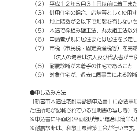
(２)
平成１２年５月３１日以前に着工ま
(３) 併用住宅の場合、店舗等として使用
(４) 地上階数が２以下で地階を有しないも
(５) 木造で枠組み壁工法、丸太組工法以
(６) 申請者が現に居住または居住を予定
(７) 市税（市民税・固定資産税等）を完
（法人の場合は法人及び代表者が市税を
(８) 耐震診断が未着手の住宅であること
(９) 対象住宅が、過去に同事業による診
●申し込み方法
「新宮市木造住宅耐震診断申込書」に必要事項
た住所地が記載されている証明書の写し等）
※申込書に平面図(平面図が無い場合は簡単な
※耐震診断は、和歌山県建築士会が行います