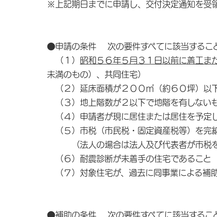
※上記期日までに申請し、交付決定通知を受
●申請の条件 次の要件すべてに該当するこ
（１）
昭和５６年５月３１日以前に着工ま
未満のもの）、共同住宅）
（２）延床面積が２００㎡（約６０坪）以
（３）地上階数が２以下で地階を有しない
（４）申請者が現に居住または居住を予定し
（５）市税（市民税・固定資産税等）を完納
（法人の場合は法人及び代表者が市税を
（６）耐震診断が未着手の住宅であること
（７）対象住宅が、過去に同事業による補助
●補助の条件 次の要件すべてに該当するこ