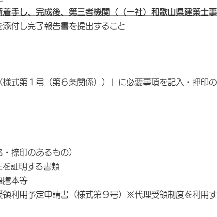
断着手し、完成後、第三者機関（（一社）和歌山県建築士事
を添付し完了報告書を提出すること
（様式第１号（第６条関係））」に必要事項を記入・押印の
名・捺印のあるもの）
性を証明する書類
謄本等
領利用予定申請書（様式第９号）※代理受領制度を利用す