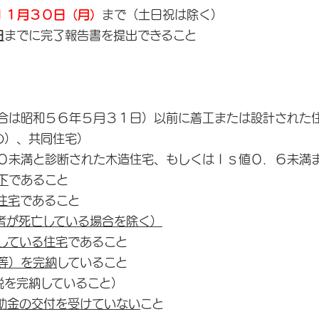
１１月３０日（月）
まで（土日祝は除く）
日
までに完了報告書を提出できること
は昭和５６年５月３１日）以前に着工または設計された住
の）、共同住宅）
未満と診断された木造住宅、もしくはＩｓ値０．６未満ま
下
であること
住宅
であること
者が死亡している場合を除く）
している住宅
であること
等）を完納
していること
完納していること）
助金の交付を受けていない
こと