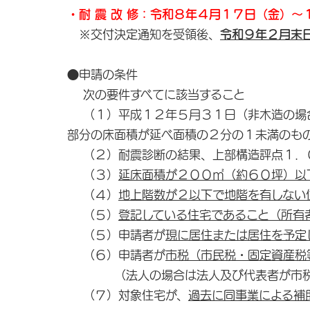
・耐 震 改 修：令和８年４月１７日（金）～
※交付決定通知を受領後、
令和９年２月末
●申請の条件
次の要件すべてに該当すること
（１）平成１２年５月３１日（非木造の場合
部分の床面積が延べ面積の２分の１未満のも
（２）耐震診断の結果、上部構造評点１．０
（３）
延床面積が２００㎡（約６０坪）以
（４）
地上階数が２以下で地階を有しない
（５）
登記している住宅であること（所有
（５）申請者が
現に居住または居住を予定
（６）申請者が
市税（市民税・固定資産税
（法人の場合は法人及び代表者が市税を
（７）対象住宅が、
過去に同事業による補