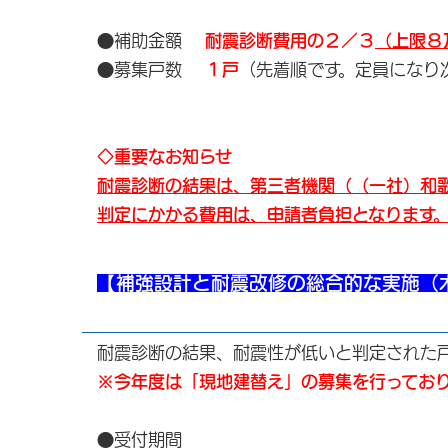
●補助金額
耐震診断費用の２／３
（上限８
●募集戸数
１戸
（先着順です。定員になり
◇重要なお知らせ
耐震診断の結果は、第三者機関（（一社）和
判定にかかる費用は、申請者負担となります
【補強設計と耐震改修の総合的な実施（
耐震診断の結果、耐震性が低いと判定された
※今年度は「現地建替え」の募集を行ってお
●受付期間