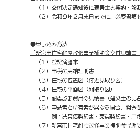
（１）
交付決定通知後に建築士と契約・診
（２）
令和９年２月末日
までに、必要書類
●申し込み方法
「新宮市住宅耐震改修事業補助金交付申請書
（１）登記簿謄本
（２）市税の完納証明書
（３）住宅の位置図（付近見取り図）
（４）住宅の平面図（間取り図）
（５）耐震診断費用の見積書（建築士の記
（６）申請者と所有者が異なる場合、関係
例：賃貸借契約書・売買契約書・戸籍
（７）新宮市住宅耐震改修事業補助金代理受