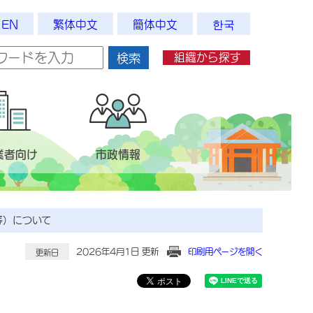
EN
繁体中文
簡体中文
한국
組織から探す
検索
業者向け
市政情報
等）について
2026年4月1日 更新
印刷用ページを開く
更新日