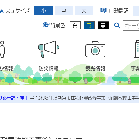
小
中
大
文字サイズ
自動翻訳
背景色
白
青
黒
の情報
防災情報
観光情報
事
する申請・届出
⇒
令和８年度新宮市住宅耐震改修事業（耐震改修工事