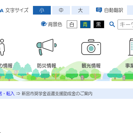
小
中
大
文字サイズ
自動翻訳
背景色
白
青
黒
の情報
防災情報
観光情報
事
居・転入
⇒
新宮市奨学金返還支援助成金のご案内