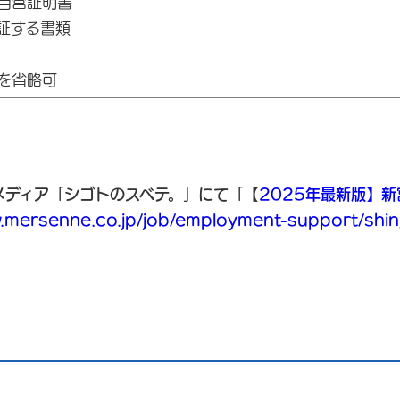
自営証明書
証する書類
を省略可
メディア「シゴトのスベテ。」にて
「【
2025年最新版】
.mersenne.co.jp/job/employment-support/shing