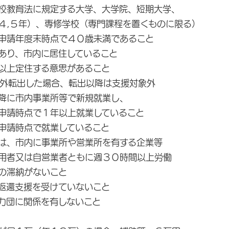
法に規定する大学、大学院、短期大学、
）、専修学校（専門課程を置くものに限る）
申請年度末時点で４０歳未満であること
あり、市内に居住していること
定住する意思があること
した場合、転出以降は支援対象外
降に市内事業所等で新規就業し、
点で１年以上就業していること
時点で就業していること
内に事業所や営業所を有する企業等
は自営業者ともに週３０時間以上労働
の滞納がないこと
返還支援を受けていないこと
に関係を有しないこと