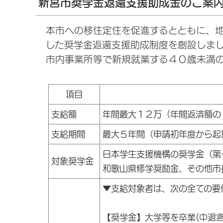
新宮市奨学金返還支援助成金のご案
本市への移住定住を促進するとともに、
した奨学金返還支援助成制度を創設しま
市内事業所等で新規就業する４０歳未満
項目
支給額
年間最大１２万（年間返済額の
支給期間
最大５年間（申請初年度から起
日本学生支援機構の奨学金（第
対象奨学金
和歌山県修学奨励金、その他市
▼支給対象者は、次の全ての要
【奨学金】大学等を卒業(中退