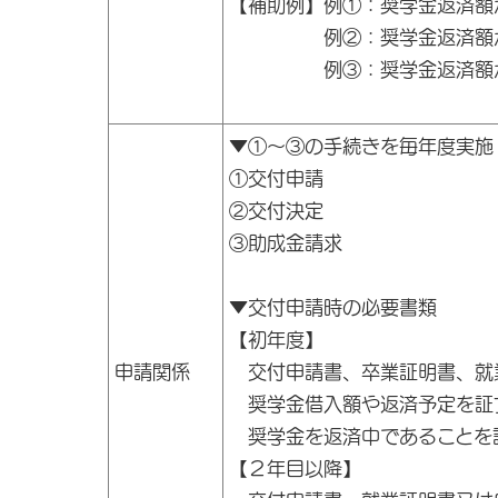
【補助例】例①：奨学金返済額
例②：奨学金返済額が月２
例③：奨学金返済額が月３
▼①～③の手続きを毎年度実施
①交付申請
②交付決定
③助成金請求
▼交付申請時の必要書類
【初年度】
申請関係
交付申請書、卒業証明書、就
奨学金借入額や返済予定を証
奨学金を返済中であることを
【２年目以降】