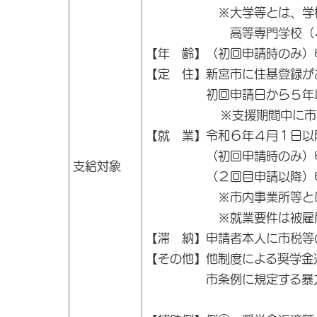
※大学等とは、学校教育
高等専門学校（４,５年
【年 齢】（初回申請時のみ）
【定 住】新宮市に住基登録が
初回申請日から５年以上
※支援期間中に市外転出
【就 業】令和６年４月１日以
（初回申請時のみ）申請時
支給対象
（２回目申請以降）申請
※市内事業所等とは、市
※就業要件は被雇用者又
【滞 納】申請者本人に市税等
【その他】他制度による奨学金
市条例に規定する暴力団