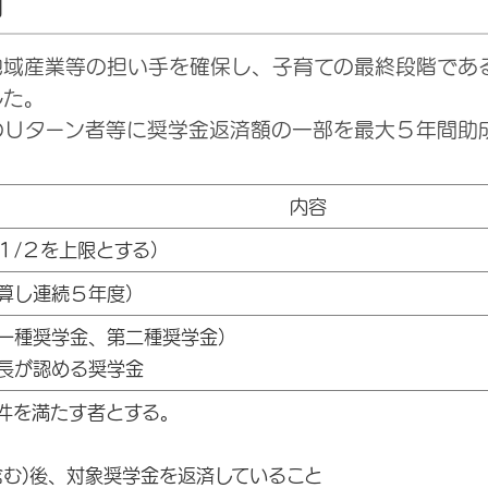
内
地域産業等の担い手を確保し、子育ての最終段階であ
した。
のＵターン者等に奨学金返済額の一部を最大５年間助
内容
１/２を上限とする）
算し連続５年度）
一種奨学金、第二種奨学金）
長が認める奨学金
件を満たす者とする。
含む)後、対象奨学金を返済していること