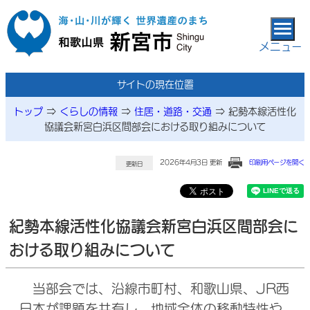
本文へ移動
メニュー
サイトの現在位置
トップ
⇒
くらしの情報
⇒
住居・道路・交通
⇒
紀勢本線活性化
協議会新宮白浜区間部会における取り組みについて
2026年4月3日 更新
印刷用ページを開く
更新日
紀勢本線活性化協議会新宮白浜区間部会に
おける取り組みについて
当部会では、沿線市町村、和歌山県、JR西
日本が課題を共有し、地域全体の移動特性や