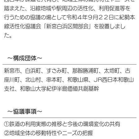
踏まえた、沿線地域や駅周辺の活性化、利用促進等を
行うための協議の場として令和４年９月２２日に紀勢本
線活性化協議会「新宮白浜区間部会」を設置しまし
た。
～構成団体～
新宮市、白浜町、すさみ町、那智勝浦町、太地町、古
座川町、北山村、串本町、和歌山県、JR西日本和歌山
支社、和歌山大学紀伊半島価値共創基幹
～協議事項～
①鉄道の利用実態の推移と今後の環境変化の共有
②地域全体の移動特性やニーズの把握