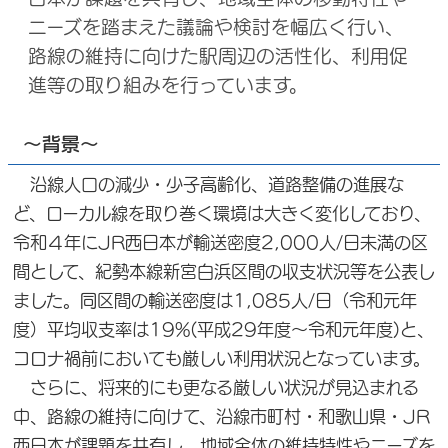
ニーズを踏まえた議論や検討を幅広く行い、
路線の維持に向けた駅周辺の活性化、利用促
進等の取り組みを行っています。
～背景～
沿線人口の減少・少子高齢化、道路整備の進展な
ど、ローカル線を取り巻く環境は大きく変化しており、
令和４年にJR西日本が輸送密度2,000人/日未満の区
間として、紀勢本線新宮白浜区間の収支状況等を公表し
ました。同区間の輸送密度は1,085人/日（令和元年
度）平均収支率は19%(平成29年度～令和元年度)と、
コロナ禍前においても厳しい利用状況となっています。
さらに、将来的にも更なる厳しい状況が見込まれる
中、路線の維持に向けて、沿線市町村・和歌山県・JR
西日本が課題を共有し、地域全体の維持特性やニーズを