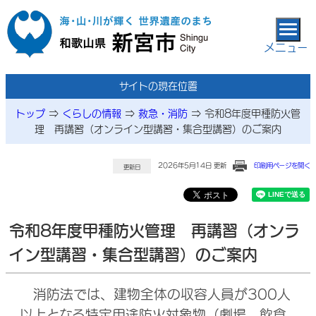
本文へ移動
メニュー
サイトの現在位置
トップ
⇒
くらしの情報
⇒
救急・消防
⇒
令和8年度甲種防火管
理 再講習（オンライン型講習・集合型講習）のご案内
2026年5月14日 更新
印刷用ページを開く
更新日
令和8年度甲種防火管理 再講習（オンラ
イン型講習・集合型講習）のご案内
消防法では、建物全体の収容人員が300人
以上となる特定用途防火対象物（劇場、飲食