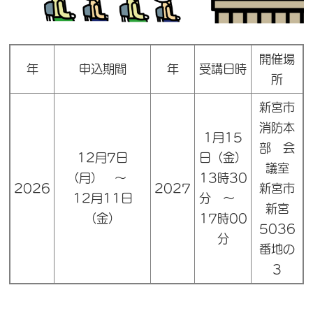
開催場
年
申込期間
年
受講日時
所
新宮市
消防本
1月15
部 会
12月7日
日（金）
議室
（月） ～
13時30
2026
2027
新宮市
12月11日
分 ～
新宮
（金）
17時00
5036
分
番地の
3