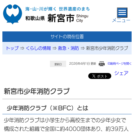
本文へ移動
メニュー
サイトの現在位置
トップ
⇒
くらしの情報
⇒
救急・消防
⇒
新宮市少年消防クラブ
2026年4月1日 更新
印刷用ページを開く
更新日
シェア
新宮市少年消防クラブ
少年消防クラブ（※BFC）とは
少年消防クラブは小学生から高校生までの少年少女で
構成された組織で全国に約4000団体あり、約39万人