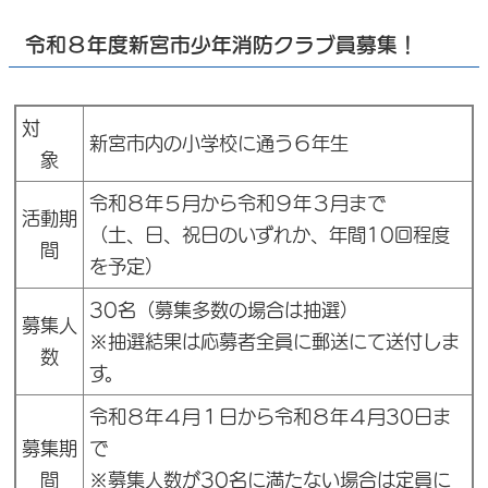
令和８年度新宮市少年消防クラブ員募集！
対
新宮市内の小学校に通う６年生
象
令和８年５月から令和９年３月まで
活動期
（土、日、祝日のいずれか、年間10回程度
間
を予定）
30名（募集多数の場合は抽選）
募集人
※抽選結果は応募者全員に郵送にて送付しま
数
す。
令和８年４月１日から令和８年４月30日ま
募集期
で
間
※募集人数が30名に満たない場合は定員に