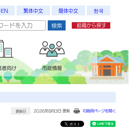
EN
繁体中文
簡体中文
한국
組織から探す
検索
業者向け
市政情報
2026年8月3日 更新
印刷用ページを開く
更新日