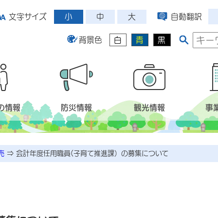
小
中
大
文字サイズ
自動翻訳
背景色
白
青
黒
の情報
防災情報
観光情報
事
売
⇒
会計年度任用職員(子育て推進課）の募集について