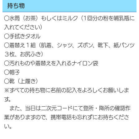
持ち物
○水筒（お茶）もしくはミルク（1回分の粉を哺乳瓶に
入れてください）
○手拭きタオル
○着替え１組（肌着、シャツ、ズボン、靴下、紙パンツ
３枚、お尻ふき）
○汚れものや着替えを入れるナイロン袋
○帽子
○靴（上履き）
※すべての持ち物に名前の記入をよろしくお願いしま
す。
また、当日は二次元コードにて登所・降所の確認作
業がありますので、携帯電話も忘れずにお持ちくださ
い。