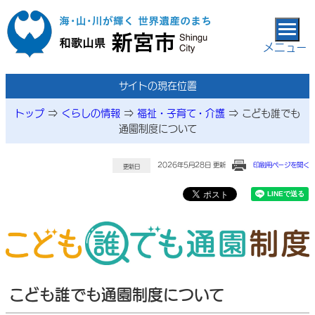
本文へ移動
メニュー
サイトの現在位置
トップ
⇒
くらしの情報
⇒
福祉・子育て・介護
⇒
こども誰でも
通園制度について
2026年5月28日 更新
印刷用ページを開く
更新日
こども誰でも通園制度について