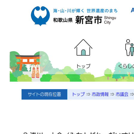
本文へ移動
トップ
くらし
サイトの現在位置
トップ
⇒
市政情報
⇒
市議会
⇒