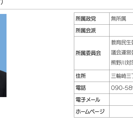
け）
所属政党
無所属
所属会派
教育民生
議会運営
所属委員会
熊野川対
住所
三輪崎三
電話
090-58
電子メール
ホームページ