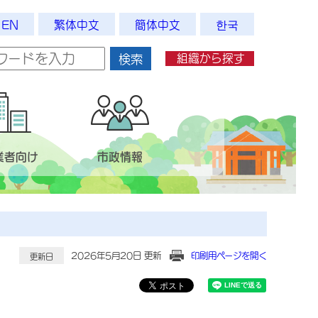
EN
繁体中文
簡体中文
한국
組織から探す
検索
業者向け
市政情報
2026年5月20日 更新
印刷用ページを開く
更新日