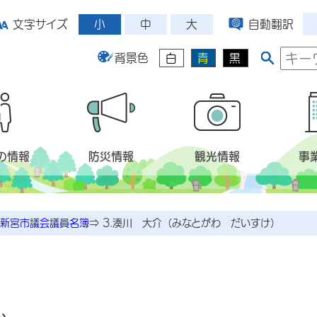
小
中
大
文字サイズ
自動翻訳
背景色
白
青
黒
の情報
防災情報
観光情報
事
新宮市議会議員名簿
⇒
3.湊川 大介（みなとがわ だいすけ）