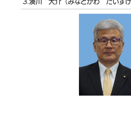
3.湊川 大介（みなとがわ だいす