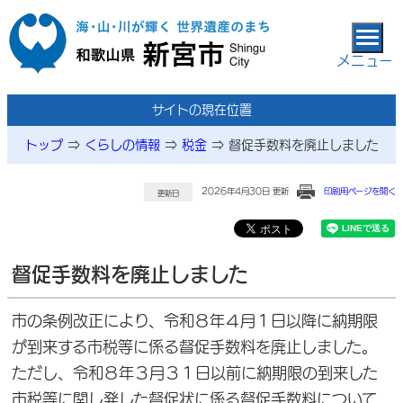
本文へ移動
メニュー
サイトの現在位置
トップ
⇒
くらしの情報
⇒
税金
⇒
督促手数料を廃止しました
2026年4月30日 更新
印刷用ページを開く
更新日
督促手数料を廃止しました
市の条例改正により、令和８年４月１日以降に納期限
が到来する市税等に係る督促手数料を廃止しました。
ただし、令和８年３月３１日以前に納期限の到来した
市税等に関し発した督促状に係る督促手数料について