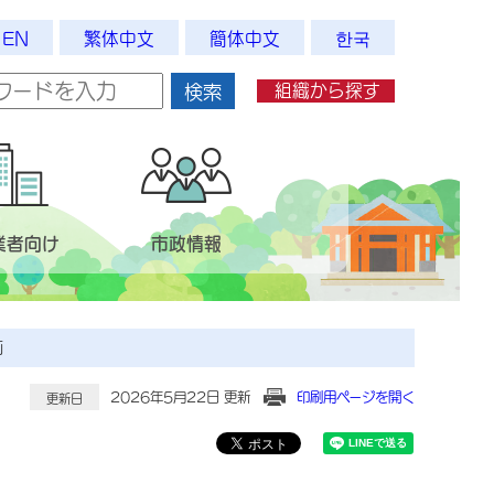
EN
繁体中文
簡体中文
한국
組織から探す
検索
業者向け
市政情報
画
2026年5月22日 更新
印刷用ページを開く
更新日