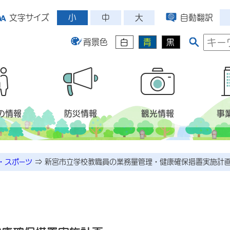
小
中
大
文字サイズ
自動翻訳
背景色
白
青
黒
の情報
防災情報
観光情報
事
・スポーツ
⇒
新宮市立学校教職員の業務量管理・健康確保措置実施計