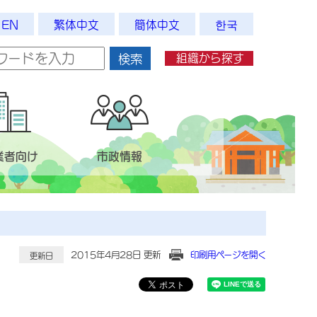
EN
繁体中文
簡体中文
한국
組織から探す
検索
業者向け
市政情報
2015年4月28日 更新
印刷用ページを開く
更新日