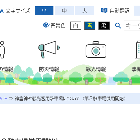
小
中
大
文字サイズ
自動翻訳
背景色
白
青
黒
の情報
防災情報
観光情報
事
ット
⇒
神倉神社観光客用駐車場について（第２駐車場供用開始）