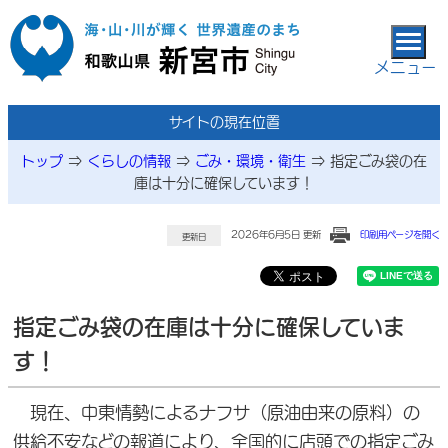
本文へ移動
メニュー
サイトの現在位置
トップ
⇒
くらしの情報
⇒
ごみ・環境・衛生
⇒
指定ごみ袋の在
庫は十分に確保しています！
2026年6月5日 更新
印刷用ページを開く
更新日
指定ごみ袋の在庫は十分に確保していま
す！
現在、中東情勢によるナフサ（原油由来の原料）の
供給不安などの報道により、全国的に店頭での指定ごみ