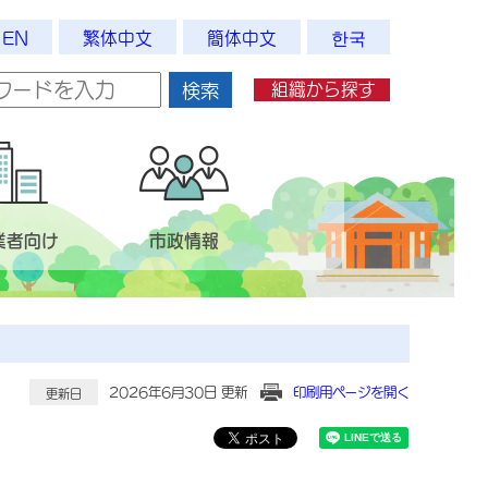
EN
繁体中文
簡体中文
한국
組織から探す
検索
業者向け
市政情報
2026年6月30日 更新
印刷用ページを開く
更新日