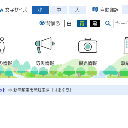
小
中
大
文字サイズ
自動翻訳
背景色
白
青
黒
の情報
防災情報
観光情報
事
ット
⇒
新宮駅東市営駐車場『はまゆう』