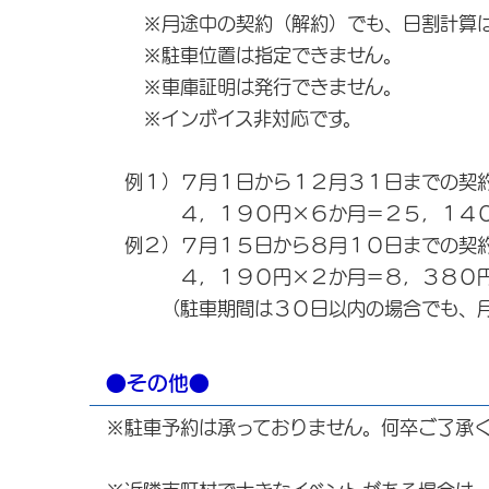
※月途中の契約（解約）でも、日割計算は
※駐車位置は指定できません。
※車庫証明は発行できません。
※インボイス非対応です。
例１）７月１日から１２月３１日までの契
４，１９０円×６か月＝２５，１４
例２）７月１５日から８月１０日までの契
４，１９０円×２か月＝８，３８０
（駐車期間は３０日以内の場合でも、月を
●その他●
※駐車予約は承っておりません。何卒ご了承