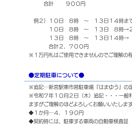
合計 ９００円
例２）１０日 ８時 ～ １３日１４時ま
１０日 ８時 ～ １３日 ８時→２
１３日 ８時 ～ １３日１４時→
合計２，７００円
※１万円札はご使用できませんのでご理解の
●定期駐車について●
※追記…新宮駅東市営駐車場『はまゆう』の
※令和７年１０月２日（木）追記・・・一般
ますがご理解のほどよろしくお願いいたしま
◆１か月…４，１９０円
◆契約時には、駐車する車両の自動車検査証