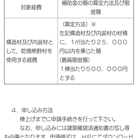
補助金の額の算定方法及び限
対象経費
度額
（算定方法）※
左記構造材及び内装材の材積
構造材及び内装材と
に、１㎥当たり２５，０００
して、乾燥熊野材を
円以内を乗じた額
使用する経費
(最高限度額）
１棟当たり５００，０００円
とする
４．申し込み方法
棟上げまでに申請手続きを行って下さい。
なお、申し込みには建築確認済通知書の写し等
も必要となります。申請様式は、ＨＰにてダウンロード