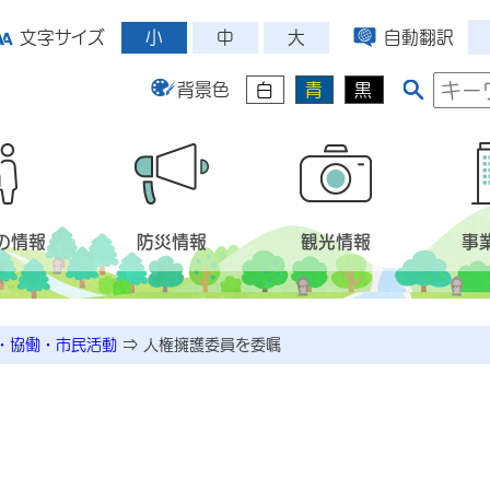
小
中
大
文字サイズ
自動翻訳
背景色
白
青
黒
の情報
防災情報
観光情報
事
・協働・市民活動
⇒
人権擁護委員を委嘱