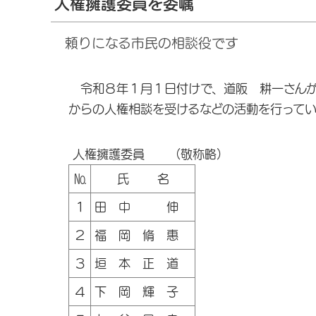
人権擁護委員を委嘱
頼りになる市民の相談役です
令和８年１月１日付けで、道阪 耕一さんが
からの人権相談を受けるなどの活動を行ってい
人権擁護委員 （敬称略）
№
氏 名
１
田 中 伸
２
福 岡 脩 惠
３
垣 本 正 道
４
下 岡 輝 子