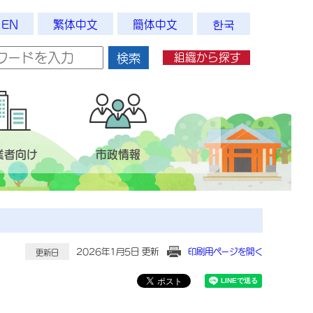
EN
繁体中文
簡体中文
한국
組織から探す
検索
業者向け
市政情報
2026年1月5日 更新
印刷用ページを開く
更新日