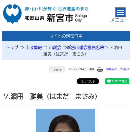
本文へ移動
メニュー
サイトの現在位置
トップ
⇒
市政情報
⇒
市議会
⇒
新宮市議会議員名簿
⇒
7.濵田
雅美（はまだ まさみ）
2026年7月7日 更新
印刷用ページを開く
更新日
7.濵田 雅美（はまだ まさみ）