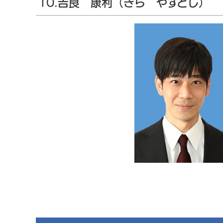
10.𠮷良 康利（きら やすとし）