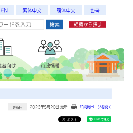
EN
繁体中文
簡体中文
한국
組織から探す
検索
業者向け
市政情報
2026年5月20日 更新
印刷用ページを開く
更新日