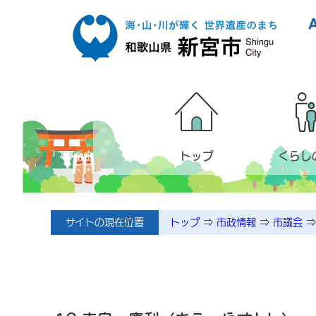
本文へ移動
トップ
くらし
サイトの現在位置
トップ
⇒
市政情報
⇒
市議会
⇒