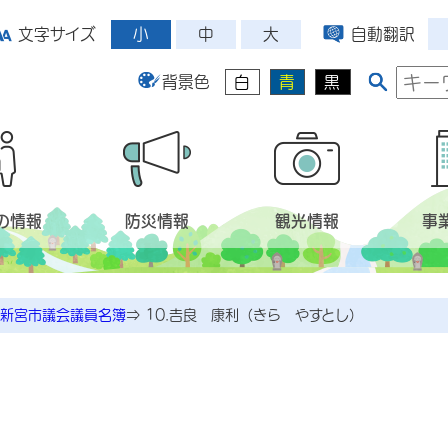
小
中
大
文字サイズ
自動翻訳
背景色
白
青
黒
の情報
防災情報
観光情報
事
新宮市議会議員名簿
⇒
10.𠮷良 康利（きら やすとし）