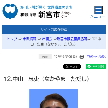
本文へ移動
メニュー
サイトの現在位置
トップ
⇒
市政情報
⇒
市議会
⇒
新宮市議会議員名簿
⇒
12.中
山 忠吏（なかやま ただし）
2026年5月20日 更新
印刷用ページを開く
更新日
12.中山 忠吏（なかやま ただし）