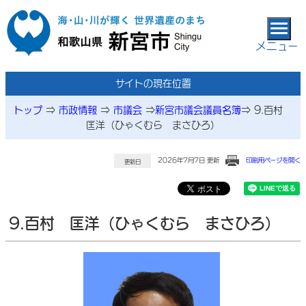
本文へ移動
メニュー
サイトの現在位置
トップ
⇒
市政情報
⇒
市議会
⇒
新宮市議会議員名簿
⇒
9.百村
匡洋（ひゃくむら まさひろ）
2026年7月7日 更新
印刷用ページを開く
更新日
9.百村 匡洋（ひゃくむら まさひろ）