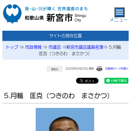
本文へ移動
メニュー
サイトの現在位置
トップ
⇒
市政情報
⇒
市議会
⇒
新宮市議会議員名簿
⇒
5.月輪
匡克（つきのわ まさかつ）
2026年5月20日 更新
印刷用ページを開く
更新日
5.月輪 匡克（つきのわ まさかつ）