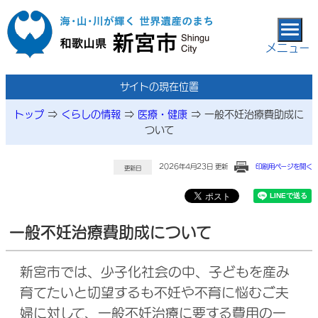
本文へ移動
メニュー
サイトの現在位置
トップ
⇒
くらしの情報
⇒
医療・健康
⇒
一般不妊治療費助成に
ついて
2026年4月23日 更新
印刷用ページを開く
更新日
一般不妊治療費助成について
新宮市では、少子化社会の中、子どもを産み
育てたいと切望するも不妊や不育に悩むご夫
婦に対して、一般不妊治療に要する費用の一