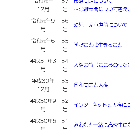
令和元年
57
部落問題について
12月
号
～忌避意識について考え
令和元年9
56
幼児・児童虐待について
月
号
令和元年6
55
学ぶことは生きること
月
号
平成31年3
54
人権の詩（こころのうた
月
号
平成30年
53
同和問題と人権
12月
号
平成30年9
52
インターネットと人権に
月
号
平成30年6
51
みんなと一緒に高校生に
月
号