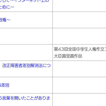
ざして～インターネット上の
ために～
政権～
第43回全国中学生人権作文
大臣賞受賞作品
 改正障害者差別解消法につ
落差別
う言葉を聞いたことがありま