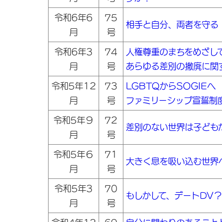
令和6年6
75
相手と自分、両者を守る
月
号
令和6年3
74
人権尊重のまちをめざし
月
号
あらゆる差別の撤廃に関
令和5年12
73
LGBTQからSOGIE
月
号
ファミリーシップ宣誓制
令和5年９
72
差別のない世界は子ども
月
号
令和5年６
71
大きく息を吸い込む世界
月
号
令和5年3
70
もしかして、デートDV？
月
号