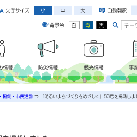
小
中
大
文字サイズ
自動翻訳
背景色
白
青
黒
の情報
防災情報
観光情報
事
・協働・市民活動
⇒
「明るいまちづくりをめざして」83号を掲載しま