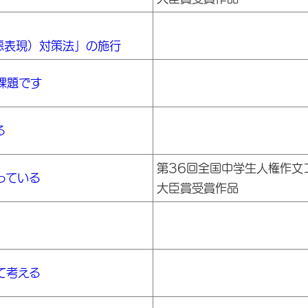
悪表現）対策法」の施行
課題です
る
第36回全国中学生人権作文
っている
大臣賞受賞作品
て考える