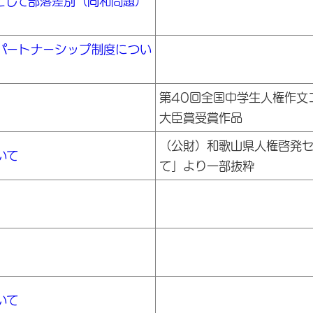
として部落差別（同和問題）
とパートナーシップ制度につい
第40回全国中学生人権作文
大臣賞受賞作品
（公財）和歌山県人権啓発セ
いて
て」より一部抜粋
いて