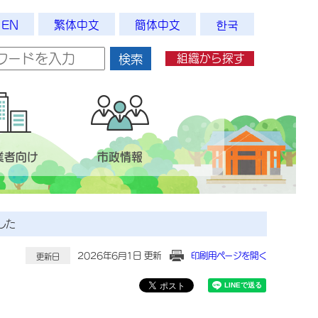
EN
繁体中文
簡体中文
한국
組織から探す
検索
業者向け
市政情報
した
2026年6月1日 更新
印刷用ページを開く
更新日