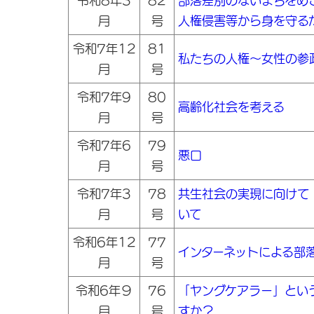
令和8年3
82
部落差別のないまちをめ
月
号
人権侵害等から身を守る
令和7年12
81
私たちの人権～女性の参
月
号
令和7年9
80
高齢化社会を考える
月
号
令和7年6
79
悪口
月
号
令和7年3
78
共生社会の実現に向けて
月
号
いて
令和6年12
77
インターネットによる部
月
号
令和6年９
76
「ヤングケアラー」とい
月
号
すか？