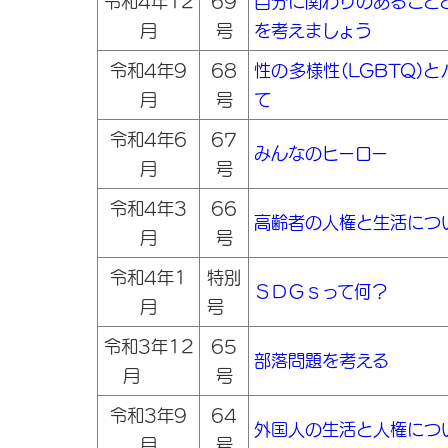
令和4年12
69
自分に関わりのあること
月
号
を考えましょう
令和4年9
68
性の多様性(LGBTQ)
月
号
て
令和4年6
67
みんなのヒーロー
月
号
令和4年3
66
高齢者の人権と生活につ
月
号
令和4年1
特別
ＳＤＧｓって何？
月
号
令和3年12
65
部落問題を考える
月
号
令和3年9
64
外国人の生活と人権につ
月
号