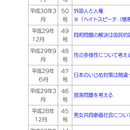
平成30年3
50
外国人と人権
月
号
※「ヘイトスピーチ（憎
平成29年
49
同和問題の解決は国民的
12月
号
平成29年9
48
性の多様性について考え
月
号
平成29年
47
日本のいじめ対策は間違
６月
号
平成29年3
46
部落問題を考える
月
号
平成28年
45
男女共同参画社会につい
12月
号