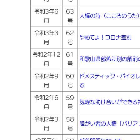
令和3年6
63
人権の詩（こころのうた
月
号
令和3年3
62
やめてよ！コロナ差別
月
号
令和2年12
61
和歌山県部落差別の解消
月
号
令和2年9
60
ドメスティック・バイオ
月
号
る
令和2年6
59
気軽な助け合いができる
月
号
令和2年3
58
障がい者の人権「バリア
月
号