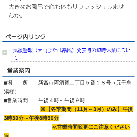
大きなお風呂で心も体もリフレッシュしませ
んか。
ページ内リンク
気象警報（大雨または暴風）発表時の臨時休業につい
て
営業案内
■場 所 新宮市阿須賀二丁目５番１８号（元千鳥
湯様）
■営業時間 午後４時～午後９時
※【冬季期間（11月～3月）のみ】午後
3時30分～午後8時30分
≪営業時間変更にご注意ください
≫