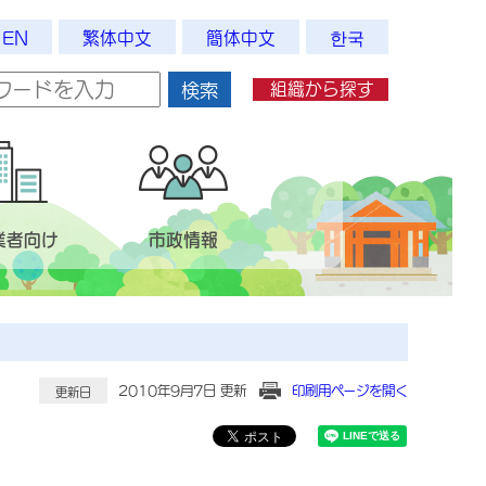
EN
繁体中文
簡体中文
한국
組織から探す
検索
業者向け
市政情報
2010年9月7日 更新
印刷用ページを開く
更新日