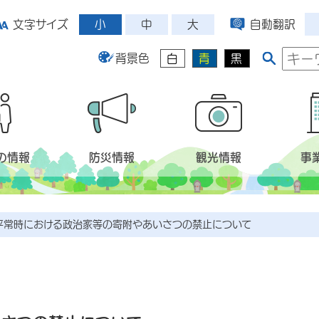
小
中
大
文字サイズ
自動翻訳
背景色
白
青
黒
の情報
防災情報
観光情報
事
平常時における政治家等の寄附やあいさつの禁止について