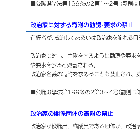
■公職選挙法第199条の2第1～2号 (罰則は
政治家に対する寄附の勧誘･要求の禁止
有権者が､威迫してあるいは政治家を陥れる目
政治家に対し、寄附をするように勧誘や要求
や要求をすると処罰される。
政治家名義の寄附を求めることも禁止され、
■公職選挙法第199条の2第3～4号(罰則は第
政治家の関係団体の寄附の禁止
政治家が役職員、構成員である団体が、政治