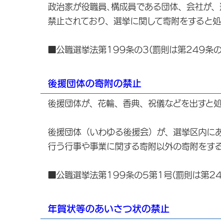
政治家が役職員､構成員である団体、会社が
禁止されており、選挙に関して寄附をすると処
■公職選挙法第199条の3(罰則は第249条の
後援団体の寄附の禁止
後援団体が、花輪、香典、祝儀などを出すと
後援団体（いわゆる後援会）が、選挙区内に
行う行事や事業に関する寄附以外の寄附をす
■公職選挙法第199条の5第1号(罰則は第24
年賀状等のあいさつ状の禁止