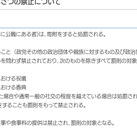
いさつの禁止について
現に公職にある者)は､寄附をすると処罰される。
ること（政党その他の政治団体や親族に対するもの及び政治
かんを問わず禁止されており､次のものを除きすべて罰則の対
における祝儀
における香典
れた場合や通常一般の社交の程度を越えている場合は処罰され
をすることも罰則をもって禁止される。
食事や食事料の提供は禁止され､罰則の対象となる。