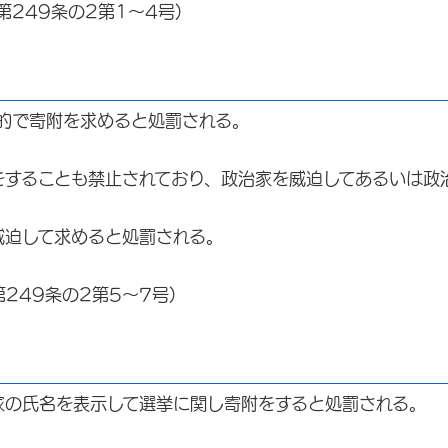
第249条の2第1～4号)
的で寄附を求めると処罰される。
をすることも禁止されており、政治家を威迫してあるいは政
威迫して求めると処罰される。
249条の2第5～7号)
家の氏名を表示して選挙に関し寄附をすると処罰される。