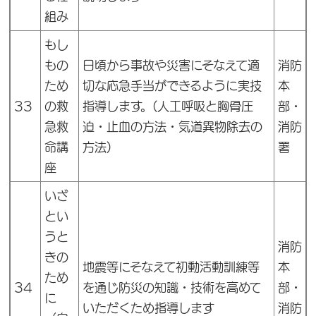
組み
もし
もの
日頃から事故や災害にそなえて適
消防
ため
切な応急手当ができるように実技
本
33
の救
指導します。(人工呼吸と胸骨圧
部・
急救
迫・止血の方法・気道異物除去の
消防
命講
方法)
署
座
いざ
とい
うと
消防
きの
地震等にそなえて初動活動訓練等
本
ため
34
を通じ防災の知識・技術を高めて
部・
に
いただくため指導します
消防