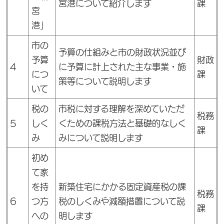
宮港について紹介します
課
宮
港」
市の
予算の仕組みと市の財政状況並び
予算
財政
4
に予算に計上された主な事業・施
につ
課
策等について説明します
いて
税の
市税に対する理解を深めていただ
税務
5
しく
くための課税方法と基礎的なしく
課
み
みについて説明します
初め
て家
を持
新築住宅にかかる固定資産税の課
税務
6
つ方
税のしくみや減額措置について説
課
への
明します