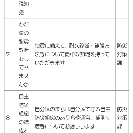
税知
識
わが
家の
耐震
地震に備えて、耐久診断・補強方
防災
診断
7
法等について簡単な知識を持って
対策
をし
いただきます
課
てみ
ませ
んか
自主
防災
自分達のまちは自分達で守る自主
防災
組織
8
防災組織のあり方や運営、補助制
対策
の結
度等についてお話しします
課
成と