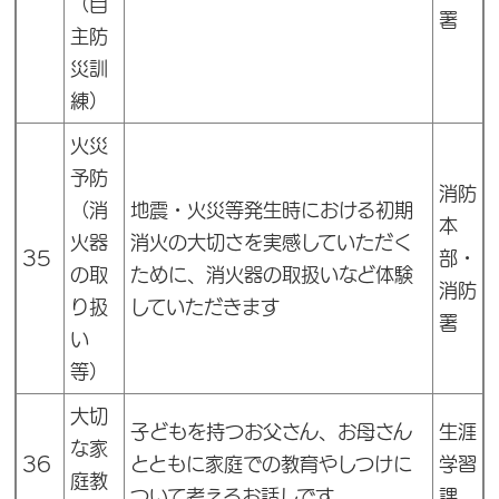
（自
署
主防
災訓
練）
火災
予防
消防
（消
地震・火災等発生時における初期
本
火器
消火の大切さを実感していただく
35
部・
の取
ために、消火器の取扱いなど体験
消防
り扱
していただきます
署
い
等）
大切
子どもを持つお父さん、お母さん
生涯
な家
36
とともに家庭での教育やしつけに
学習
庭教
ついて考えるお話しです
課