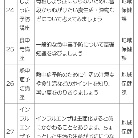
しょ
骨粗しょう症にならないために普
地域
24
う症
段から心がけたい食生活・運動な
保健
予防
どについて考えてみましょう
課
講座
食中
地域
一般的な食中毒予防について基礎
25
毒講
保健
知識を学びましょう
座
課
熱中
熱中症予防のために生活の注意点
地域
症予
26
や食生活などのポイントを知り、
保健
防講
暑い夏をのりきりましょう
課
座
イン
フル
インフルエンザは重症化すると命
地域
エン
にかかわることもあります。ちょ
27
保健
ザ予
っとした生活の注意が予防につな