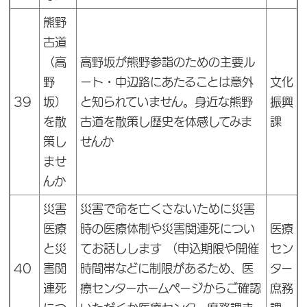
熊野
古道
（高
高野坂が熊野参詣のための主要ル
野
ート・中辺路にあたることは意外
文化
39
坂）
と知られていません。身近な熊野
振興
を散
古道を散策し歴史を体感してみま
課
策し
せんか
ませ
んか
災害
災害で命を亡くさないために災害
医療
時の医療体制や災害関連死につい
医療
と災
てお話しします （申込期限や開催
セン
40
害関
時間帯などに制限があるため、医
ター
連死
療センターホームページからご確認
庶務