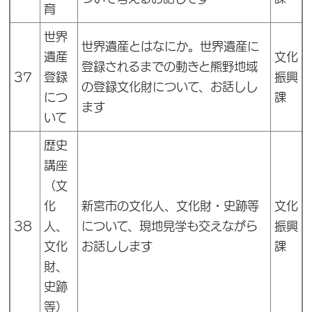
育
世界
世界遺産とはなにか。世界遺産に
遺産
文化
登録されるまでの動きと熊野地域
37
登録
振興
の登録文化財について、お話しし
につ
課
ます
いて
歴史
講座
（文
化
新宮市の文化人、文化財・史跡等
文化
38
人、
について、現地見学も交えながら
振興
文化
お話しします
課
財、
史跡
等）