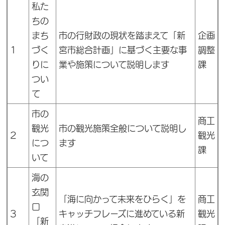
私た
ちの
まち
市の行財政の現状を踏まえて「新
企画
1
づく
宮市総合計画」に基づく主要な事
調整
りに
業や施策について説明します
課
つい
て
市の
商工
観光
市の観光施策全般について説明し
2
観光
につ
ます
課
いて
海の
玄関
「海に向かって未来をひらく」を
商工
口
3
キャッチフレーズに進めている新
観光
「新