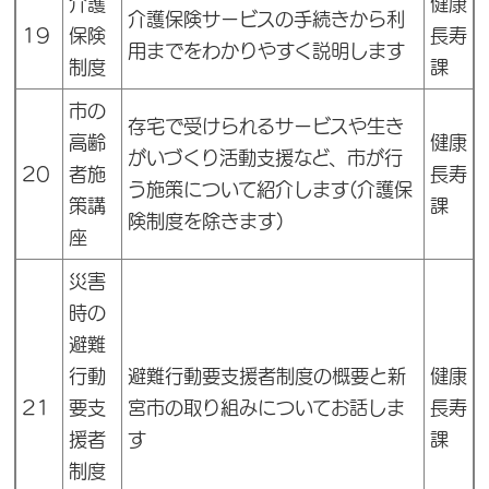
介護
健康
介護保険サービスの手続きから利
19
保険
長寿
用までをわかりやすく説明します
制度
課
市の
存宅で受けられるサービスや生き
高齢
健康
がいづくり活動支援など、市が行
20
者施
長寿
う施策について紹介します(介護保
策講
課
険制度を除きます)
座
災害
時の
避難
行動
避難行動要支援者制度の概要と新
健康
21
要支
宮市の取り組みについてお話しま
長寿
援者
す
課
制度