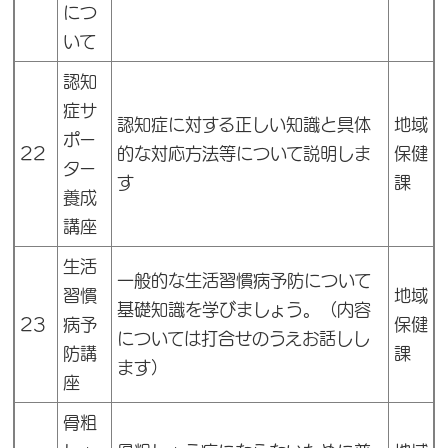
につ
いて
認知
症サ
認知症に対する正しい知識と具体
地域
ポー
22
的な対応方法等について説明しま
保健
ター
す
課
養成
講座
生活
一般的な生活習慣病予防について
習慣
地域
基礎知識を学びましょう。（内容
23
病予
保健
については打合せのうえお話しし
防講
課
ます）
座
骨粗