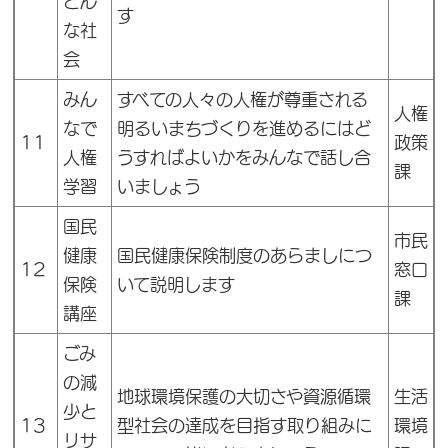
どん
す
な社
会
みん
すべての人々の人権が尊重される
人権
なで
明るいまちづくりを進めるにはど
11
政策
人権
うすればよいかをみんなで話し合
課
学習
いましょう
国民
市民
健康
国民健康保険制度のあらましにつ
12
窓口
保険
いて説明します
課
講座
ごみ
の減
地球環境保護の大切さや資源循環
生活
少と
13
型社会の達成を目指す取り組みに
環境
リサ