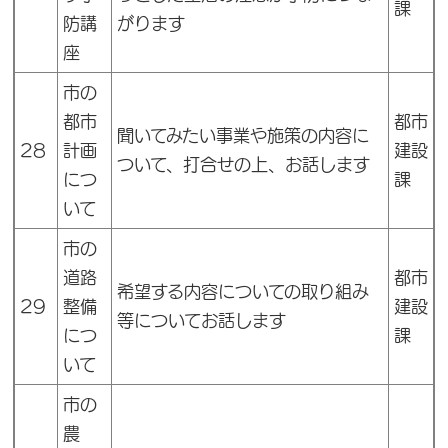
課
防講
がります
座
市の
都市
都市
聞いてみたい事業や施策の内容に
28
計画
建設
ついて、打合せの上、お話します
につ
課
いて
市の
道路
都市
希望する内容についての取り組み
29
整備
建設
等についてお話します
につ
課
いて
市の
農