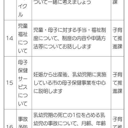
ついて一緒に考えましょう
課
イク
ル
児童
児童・母子に対する手当・福祉制
子育
福祉
14
度について、制度の内容や申請方
て推
につ
法等についてお話しします
進課
いて
母子
保健
妊娠から出産後、乳幼児期に実施
子育
サー
15
している市の母子保健事業を中心
て推
ビス
に説明します
進課
につ
いて
乳幼児期の死亡の1位を占める乳
事故
子育
幼児の事故について、月齢、年齢
16
予防
て推