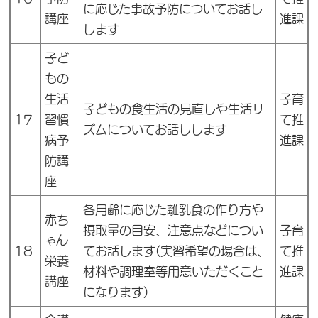
に応じた事故予防についてお話し
講座
進課
します
子ど
もの
生活
子育
子どもの食生活の見直しや生活リ
17
習慣
て推
ズムについてお話しします
病予
進課
防講
座
各月齢に応じた離乳食の作り方や
赤ち
摂取量の目安、注意点などについ
子育
ゃん
18
てお話します(実習希望の場合は、
て推
栄養
材料や調理室等用意いただくこと
進課
講座
になります)