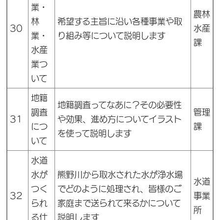
業・
農林
林
希望する主旨に沿い各種事業や取
30
水産
業・
り組み等について説明します
課
水産
業つ
いて
地籍
地籍調査ってなあに？その必要性
調査
管理
31
や効果、進め方についてイラスト
につ
課
を使って説明します
いて
水道
水が
熊野川から取水された水が浄水場
水道
つく
でどのように処理され、皆様のご
32
事業
られ
家庭まで送られて来るかについて
所
る仕
説明します