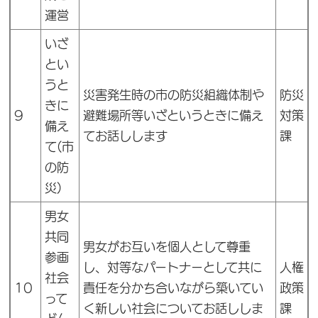
運営
いざ
とい
うと
災害発生時の市の防災組織体制や
防災
きに
9
避難場所等いざというときに備え
対策
備え
てお話しします
課
て(市
の防
災)
男女
共同
男女がお互いを個人として尊重
参画
し、対等なパートナーとして共に
人権
社会
10
責任を分かち合いながら築いてい
政策
って
く新しい社会についてお話ししま
課